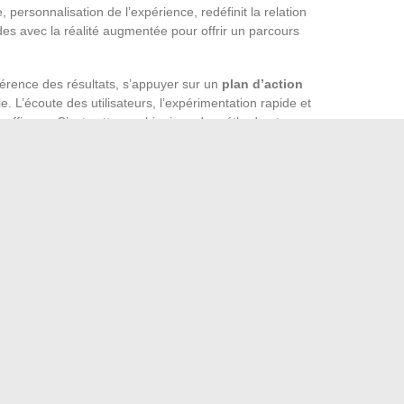
personnalisation de l’expérience, redéfinit la relation
des avec la réalité augmentée pour offrir un parcours
hérence des résultats, s’appuyer sur un
plan d’action
 L’écoute des utilisateurs, l’expérimentation rapide et
e efficace. C’est cette combinaison de méthode et
éritable avantage concurrentiel. L’exemple d’Airbnb, qui a
 sa plateforme et à une communauté engagée, rappelle à
sur l’innovation continue et la personnalisation poussée.
tir du lot, il ne s’agit plus d’additionner les outils, mais
 La prochaine success story pourrait bien naître là où une
 règles.
de paix grâce à la décoration zen
 tuk tuk à vendre et prix pour acheter neuf ou d’occasion
→