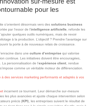
’innovation sur-mesure est
ontournable pour les
vite s’orientent désormais vers des
solutions business
ortée par l’essor de l’
intelligence artificielle
, refonde les
 d’ajouter quelques outils numériques, mais de revoir
ilotage à la production. L’objectif ? Prendre l’avantage sur
t ouvrir la porte à de nouveaux relais de croissance.
 s’enracine dans une
culture d’entreprise
qui valorise
tion continue. Les initiatives doivent être encouragées,
 La personnalisation de l’
expérience client
, rendue
, s’impose comme un véritable moteur de différenciation.
ce à des services marketing performants et adaptés à vos
et
incarnent ce tournant. Leur démarche sur-mesure
ies les plus avancées et ajuste chaque intervention selon
cateurs précis (
KPI
), les entreprises suivent le résultat de
e ne tient donc pas à la simple acquisition d’outils, mais à