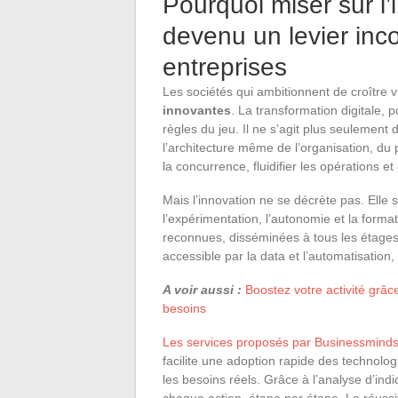
Pourquoi miser sur l
devenu un levier inc
entreprises
Les sociétés qui ambitionnent de croître 
innovantes
. La transformation digitale, p
règles du jeu. Il ne s’agit plus seulement
l’architecture même de l’organisation, du p
la concurrence, fluidifier les opérations e
Mais l’innovation ne se décrète pas. Elle
l’expérimentation, l’autonomie et la forma
reconnues, disséminées à tous les étages.
accessible par la data et l’automatisation
A voir aussi :
Boostez votre activité grâ
besoins
Les services proposés par Businessminds
facilite une adoption rapide des technolog
les besoins réels. Grâce à l’analyse d’indi
chaque action, étape par étape. La réussit