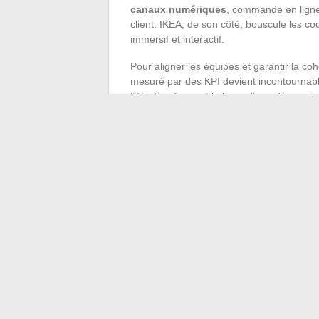
canaux numériques
, commande en ligne, 
client. IKEA, de son côté, bouscule les co
immersif et interactif.
Pour aligner les équipes et garantir la co
mesuré par des KPI devient incontournable.
l’itération forment la base d’une démarch
d’ouverture qui convertit le potentiel en v
transformé le secteur du voyage grâce à
quel point la différenciation se construit 
À l’heure où chaque entreprise cherche à sor
d’oser le sur-mesure et l’expérimentation.
équipe aura décidé d’inventer ses propres
←
Transformez votre intérieur en havre 
Tout savoir sur le