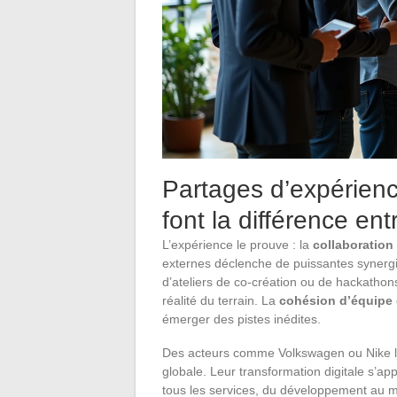
Partages d’expérienc
font la différence en
L’expérience le prouve : la
collaboration
externes déclenche de puissantes synergie
d’ateliers de co-création ou de hackathon
réalité du terrain. La
cohésion d’équipe
émerger des pistes inédites.
Des acteurs comme Volkswagen ou Nike l
globale. Leur transformation digitale s’ap
tous les services, du développement au 