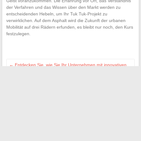
Geist voranzukommen. Die Erfahrung vor Ort, das Verständnis
der Verfahren und das Wissen über den Markt werden zu
entscheidenden Hebeln, um Ihr Tuk Tuk-Projekt zu
verwirklichen. Auf dem Asphalt wird die Zukunft der urbanen
Mobilität auf drei Rädern erfunden, es bleibt nur noch, den Kurs
festzulegen.
←
Entdecken Sie, wie Sie Ihr Unternehmen mit innovativen
maßgeschneiderten Dienstleistungen boosten können
Welche rechtlichen Hinweise sind auf einem Flyer
anzugeben, um das Gesetz einzuhalten?
→
Suchen