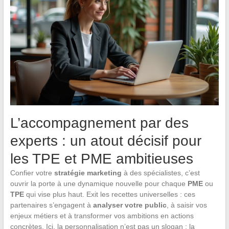
L’accompagnement par des
experts : un atout décisif pour
les TPE et PME ambitieuses
Confier votre
stratégie marketing
à des spécialistes, c’est
ouvrir la porte à une dynamique nouvelle pour chaque
PME
ou
TPE
qui vise plus haut. Exit les recettes universelles : ces
partenaires s’engagent à
analyser votre public
, à saisir vos
enjeux métiers et à transformer vos ambitions en actions
concrètes. Ici, la personnalisation n’est pas un slogan : la