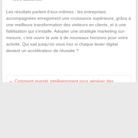
Les résultats parlent d’eux-mêmes : les entreprises
accompagnées enregistrent une croissance supérieure, grâce à
une meilleure transformation des visiteurs en clients, et à une
fidélisation qui s’installe. Adopter une stratégie marketing sur-
mesure, c’est ouvrir la voie à de nouveaux horizons pour votre
activité. Qui sait jusqu’où vous irez si chaque levier digital
devient un accélérateur de réussite ?
←
Comment investir intelligemment pour générer des
revenus et saisir les bonnes opportunités
Nos conseils pour trouver une petite maison de pêcheur à
vendre au Portugal
→
Recherche